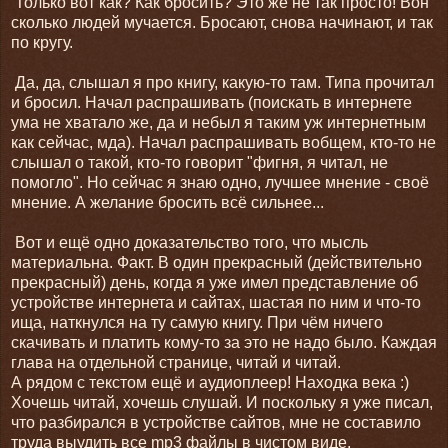
Только вот как? Как бросить? Это же не так просто! Вон
сколько людей мучается. Бросают, снова начинают, и так
по кругу.
Да, да, слышал я про книгу, какую-то там. Типа прочитал
и бросил. Начал распрашивать (поискать в интернете
ума не хватало же, да и небыл я таким уж интернетным
как сейчас, мда). Начал распрашивать вобщем, кто-то не
слышал о такой, кто-то говорит "фигня, я читал, не
помогло". Но сейчас я знаю одно, лучшее мнение - своё
мнение. А желание бросить всё сильнее...
Вот и ещё одно доказательство того, что мысль
материальна. Факт. В один прекрасный (действительно
прекрасный) день, когда я уже имел представление об
устройстве интернета и сайтах, шастая по ним и что-то
ища, наткнулся на ту самую книгу. При чём ничего
скачивать и платить кому-то за это не надо было. Каждая
глава на отдельной странице, читай и читай.
А рядом с текстом ещё и аудиоплеер! Находка века :)
Хочешь читай, хочешь слушай. И поскольку я уже писал,
что разбирался в устройстве сайтов, мне не составило
труда выудить все mp3 файлы в чистом виде.